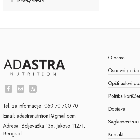
Uncategorized
O nama
Osnovni podaci
Opšti uslovi po
Politika korišće
Tel. za informacije: 060 70 700 70
Dostava
Email: adastranutrition1@gmail.com
Saglasnost sa u
Adresa: Boljevačka 136, Jakovo 11271,
Beograd
Kontakt