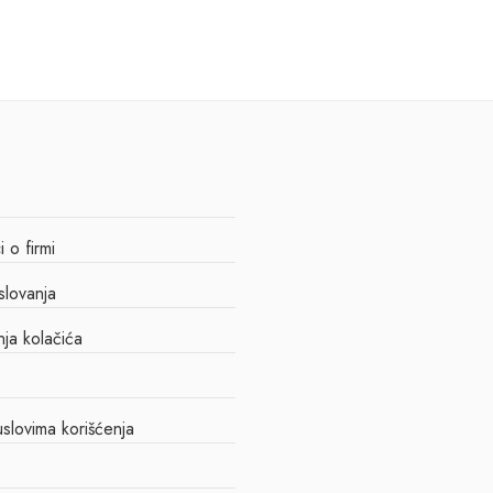
 o firmi
slovanja
nja kolačića
slovima korišćenja