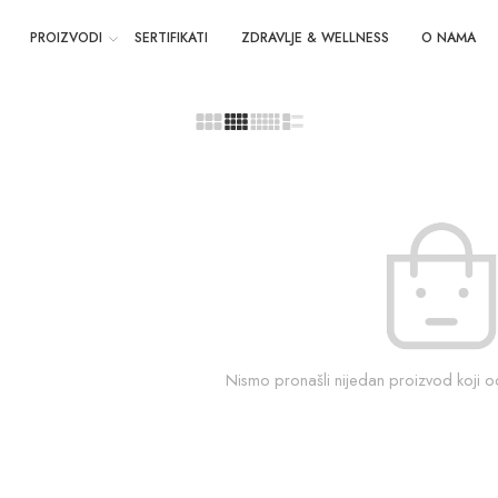
PROIZVODI
SERTIFIKATI
ZDRAVLJE & WELLNESS
O NAMA
Nismo pronašli nijedan proizvod koji 