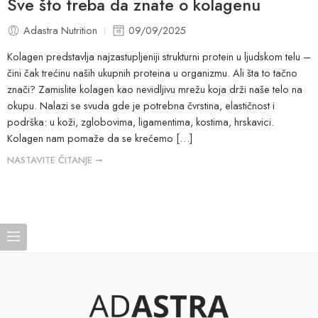
Sve što treba da znate o kolagenu
Adastra Nutrition
09/09/2025
Kolagen predstavlja najzastupljeniji strukturni protein u ljudskom telu –
čini čak trećinu naših ukupnih proteina u organizmu. Ali šta to tačno
znači? Zamislite kolagen kao nevidljivu mrežu koja drži naše telo na
okupu. Nalazi se svuda gde je potrebna čvrstina, elastičnost i
podrška: u koži, zglobovima, ligamentima, kostima, hrskavici.
Kolagen nam pomaže da se krećemo […]
NASTAVITE ČITANJE ➞