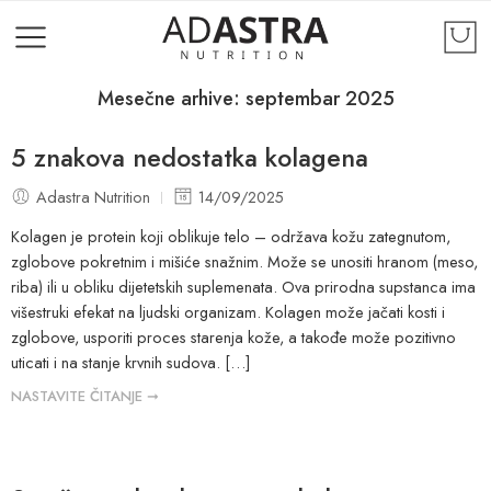
Mesečne arhive:
septembar 2025
5 znakova nedostatka kolagena
Adastra Nutrition
14/09/2025
Kolagen je protein koji oblikuje telo – održava kožu zategnutom,
zglobove pokretnim i mišiće snažnim. Može se unositi hranom (meso,
riba) ili u obliku dijetetskih suplemenata. Ova prirodna supstanca ima
višestruki efekat na ljudski organizam. Kolagen može jačati kosti i
zglobove, usporiti proces starenja kože, a takođe može pozitivno
uticati i na stanje krvnih sudova. […]
NASTAVITE ČITANJE ➞