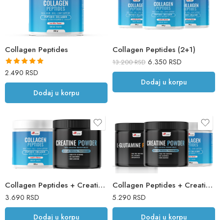
Collagen Peptides
Collagen Peptides (2+1)
6.350
RSD
13.200
RSD
Ocenjeno sa
2.490
RSD
Dodaj u korpu
5.00
od 5
Dodaj u korpu
Collagen Peptides + Creatine Monohydrate
Collagen Peptides + Creatine Monohydrate + L-Glutamine
3.690
RSD
5.290
RSD
Dodaj u korpu
Dodaj u korpu