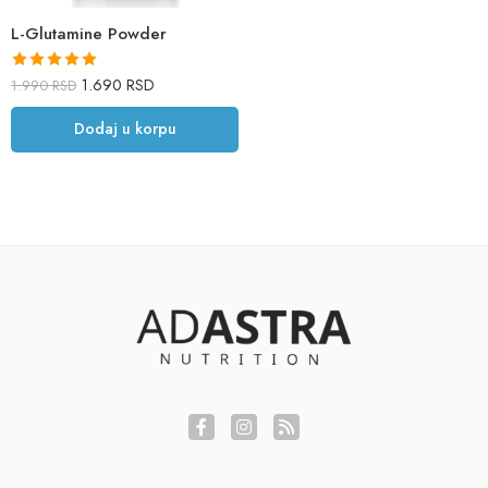
L-Glutamine Powder
Ocenjeno sa
1.690
RSD
1.990
RSD
5.00
od 5
Dodaj u korpu