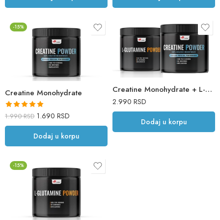
-15%
Creatine Monohydrate + L-Glutamine
Creatine Monohydrate
2.990
RSD
Ocenjeno sa
1.690
RSD
1.990
RSD
Dodaj u korpu
5.00
od 5
Dodaj u korpu
-15%