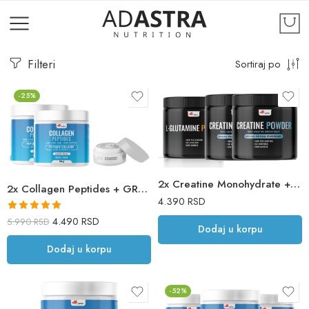
Filteri
Sortiraj po
-25%
2x Creatine Monohydrate + L-Glutamine
2x Collagen Peptides + GRATIS krema za lice sa hijaluronskom kiselinom, kolagenom i aloe verom
4.390
RSD
Ocenjeno sa
4.490
RSD
5.990
RSD
Dodaj u korpu
5.00
od 5
Dodaj u korpu
-52%