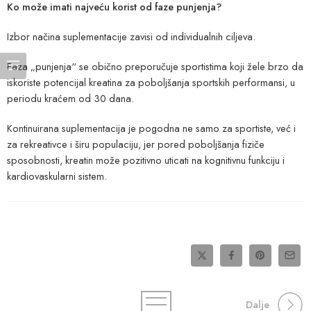
Ko može imati najveću korist od faze punjenja?
Izbor načina suplementacije zavisi od individualnih ciljeva.
Faza „punjenja“ se obično preporučuje sportistima koji žele brzo da
iskoriste potencijal kreatina za poboljšanja sportskih performansi, u
periodu kraćem od 30 dana.
Kontinuirana suplementacija je pogodna ne samo za sportiste, već i
za rekreativce i širu populaciju, jer pored poboljšanja fiziče
sposobnosti, kreatin može pozitivno uticati na kognitivnu funkciju i
kardiovaskularni sistem.
Dalje