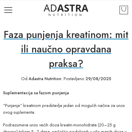
Faza punjenja kreatinom: mit
ili naučno opravdana
praksa?
Od
Adastra Nutrition
.
Postavljeno
29/08/2025
Suplementacija sa fazom punjenja
“Punjenje“ kreatinom predstavlja jedan od mogućih načina za unos
ovog suplementa.
Podrazumeva unos većih doza kreatin-monohidrata (20–25 g
dnevno) tokom 5–7 dana, najčešće podeljenih u više manjih doza u