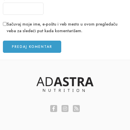
Sačuvaj moje ime, e-poštu i veb mesto u ovom pregledaču
veba za sledeći put kada komentarišem.