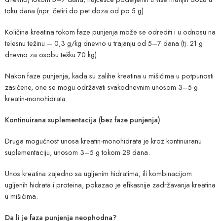
toku dana (npr. četiri do pet doza od po 5 g).
Količina kreatina tokom faze punjenja može se odrediti i u odnosu na
telesnu težinu – 0,3 g/kg dnevno u trajanju od 5–7 dana (tj. 21 g
dnevno za osobu tešku 70 kg).
Nakon faze punjenja, kada su zalihe kreatina u mišićima u potpunosti
zasićene, one se mogu održavati svakodnevnim unosom 3–5 g
kreatin-monohidrata.
Kontinuirana suplementacija (bez faze punjenja)
Druga mogućnost unosa kreatin-monohidrata je kroz kontinuiranu
suplementaciju, unosom 3–5 g tokom 28 dana.
Unos kreatina zajedno sa ugljenim hidratima, ili kombinacijom
ugljenih hidrata i proteina, pokazao je efikasnije zadržavanja kreatina
u mišićima.
Da li je faza punjenja neophodna?