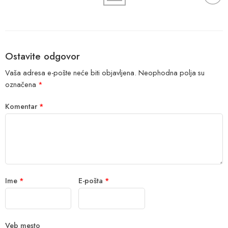
Ostavite odgovor
Vaša adresa e-pošte neće biti objavljena.
Neophodna polja su
označena
*
Komentar
*
Ime
*
E-pošta
*
Veb mesto