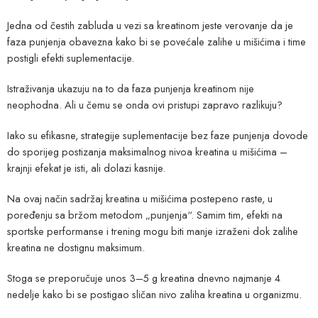
Jedna od čestih zabluda u vezi sa kreatinom jeste verovanje da je
faza punjenja obavezna kako bi se povećale zalihe u mišićima i time
postigli efekti suplementacije.
Istraživanja ukazuju na to da faza punjenja kreatinom nije
neophodna. Ali u čemu se onda ovi pristupi zapravo razlikuju?
Iako su efikasne, strategije suplementacije bez faze punjenja dovode
do sporijeg postizanja maksimalnog nivoa kreatina u mišićima –
krajnji efekat je isti, ali dolazi kasnije.
Na ovaj način sadržaj kreatina u mišićima postepeno raste, u
poređenju sa bržom metodom „punjenja“. Samim tim, efekti na
sportske performanse i trening mogu biti manje izraženi dok zalihe
kreatina ne dostignu maksimum.
Stoga se preporučuje unos 3–5 g kreatina dnevno najmanje 4
nedelje kako bi se postigao sličan nivo zaliha kreatina u organizmu.